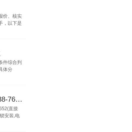
？
报价、核实
手，以下是
性
条件综合判
具体分
王力防盗门维修24小时售后热线400-188-7652
652(直接
锁安装,电