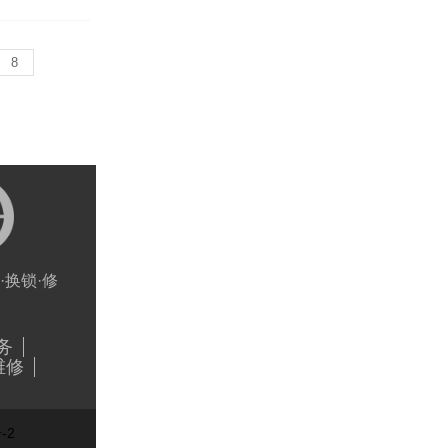
8
·换锁·修
务
维修
-2