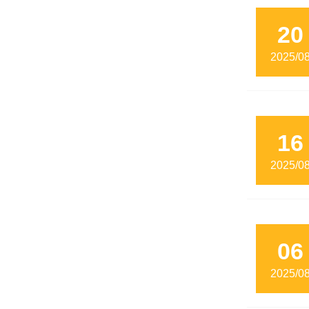
20
2025/0
16
2025/0
06
2025/0