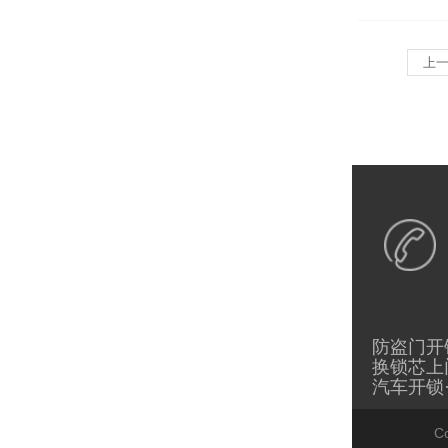
上
防盗门开
换锁芯上
汽车开锁
C