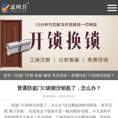
导
航
网站首页
防盗门开锁·换锁·修锁·售后质保
智能指纹密码锁开锁·24小时服务
换锁芯上门服务·更换ABC级锁芯
首页
>
防盗门开锁·换锁·修锁·售后质保
>
普通防盗门C级锁没钥匙了，
怎么办？
保险柜开锁·升级换密码·专业维修
普通防盗门C级锁没钥匙了，怎么办？
发布时间：2026-05-07
汽车开锁·配汽车钥匙·各种遥控器
防盗门C级锁没钥匙了，怎么办?试过翻箱倒柜找钥匙，甚至试
图“暴力开锁”，却发现这个锁真不是一般的硬核!别慌，今天及时开
开锁师傅为大家送上专业指南：三种开锁方法与费用详解，带你轻
新闻动态