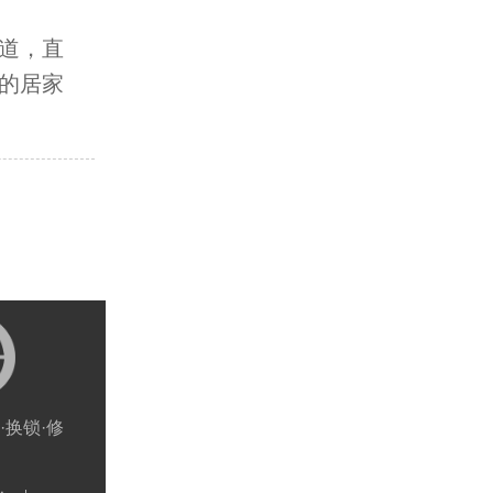
道，直
的居家
·换锁·修