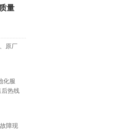
质量
、原厂
地化服
售后热线
。
、故障现