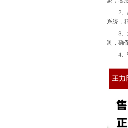
象，客
2、故
系统，
3、维
测，确
4、验