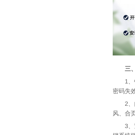
三
1、锁
密码失
2、门
风、合
3、紧