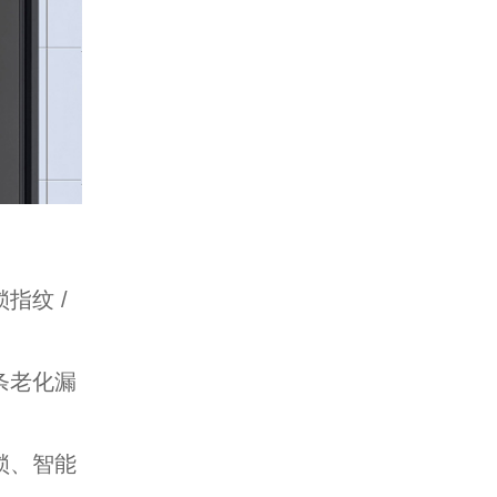
指纹 /
条老化漏
锁、智能