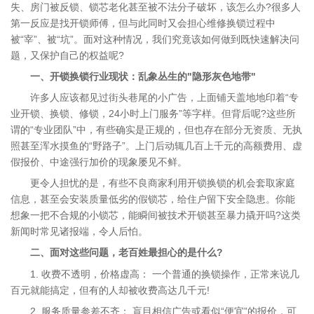
失、房门被反锁、锁芯老化甚至被不法分子破坏，该怎么办?很多人
第一反应是找开锁师傅，但与此同时又会担心维修换锁过程中
被“宰”、被“坑”。面对这种情况，我们究竟该如何做到既快速解决问
题，又保护自己的权益呢?
一、开锁换锁行业现状：乱象丛生的"隐形灰色地带"
许多人应该都见过街头巷尾的小广告，上面铺天盖地地印着“专
业开锁、换锁、修锁，24小时上门服务”等字样。但背后呢?这些所
谓的“专业团队”中，有些确实是正规的，但也存在部分无资质、无执
照甚至浑水摸鱼的“野路子”。上门后动辄几百上千元的高额费用、虚
假报价、中途强行加价的现象屡见不鲜。
更令人担忧的是，有些不良商家利用开锁换锁的机会套取家庭
信息，甚至会安装质量低劣的假锁芯，给住户留下安全隐患。你能
想象一把不合规的小锁芯，能瞬间被技术开锁甚至暴力撬开吗?这类
新闻时常见诸报端，令人后怕。
二、面对这些问题，老百姓最担心的是什么?
1. 收费不透明，价格虚高： 一个普通的换锁操作，正常来说几
百元就能搞定，但有的人却被收费高达几千元!
2. 服务质量参差不齐： 盲目相信广告或看似“便宜”的报价，可