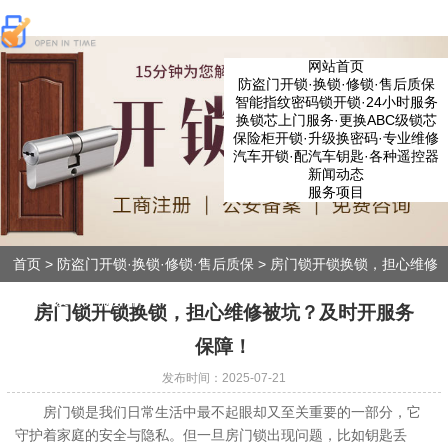
网站首页
防盗门开锁·换锁·修锁·售后质保
智能指纹密码锁开锁·24小时服务
换锁芯上门服务·更换ABC级锁芯
保险柜开锁·升级换密码·专业维修
汽车开锁·配汽车钥匙·各种遥控器
新闻动态
服务项目
首页
>
防盗门开锁·换锁·修锁·售后质保
>
房门锁开锁换锁，担心维修
被坑？及时开服务保障！
房门锁开锁换锁，担心维修被坑？及时开服务
保障！
发布时间：2025-07-21
房门锁是我们日常生活中最不起眼却又至关重要的一部分，它
守护着家庭的安全与隐私。但一旦房门锁出现问题，比如钥匙丢