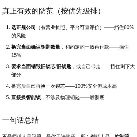
真正有效的防范（按优先级排）
选正规公司
（有营业执照、平台可查评价）——挡住80%
的风险
换完当面确认钥匙数量
，和约定的一致再付款——挡住
15%
要求当面销毁旧锁芯/旧钥匙
，或自己带走——挡住剩下大
部分
换完后自己再换一次锁芯——100%安全但成本高
直接换智能锁
，不涉及物理钥匙——最彻底
一句话总结
不是师傅人品问题，是你无法验证。所以别赌人品，
控制流