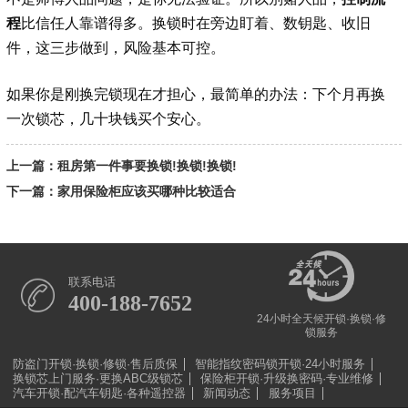
程
比信任人靠谱得多。换锁时在旁边盯着、数钥匙、收旧
件，这三步做到，风险基本可控。
如果你是刚换完锁现在才担心，最简单的办法：下个月再换
一次锁芯，几十块钱买个安心。
上一篇：租房第一件事要换锁!换锁!换锁!
下一篇：家用保险柜应该买哪种比较适合
联系电话
400-188-7652
24小时全天候开锁·换锁·修
锁服务
防盗门开锁·换锁·修锁·售后质保
智能指纹密码锁开锁·24小时服务
换锁芯上门服务·更换ABC级锁芯
保险柜开锁·升级换密码·专业维修
汽车开锁·配汽车钥匙·各种遥控器
新闻动态
服务项目