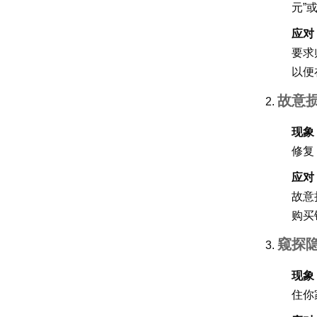
元”
应对
要求
以便
故意
现象
修复
应对
故意
购买
窥探
现象
住你