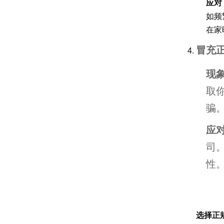
应对
如频
在家
冒充
现
取
骗
应
司
性
选择正