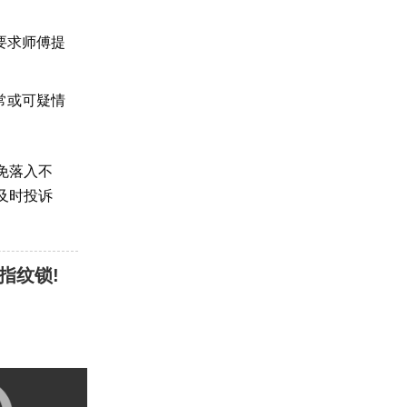
要求师傅提
常或可疑情
免落入不
及时投诉
指纹锁!