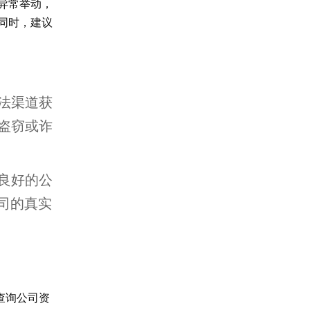
异常举动，
同时，建议
法渠道获
盗窃或诈
良好的公
司的真实
查询公司资