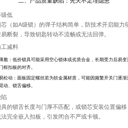
二、产品质量缺陷：先天不足埋隐患
等级低
锁芯（如A级锁）的弹子结构简单，防技术开启能力
簧易断裂，导致钥匙转动不流畅或无法回弹。
偷工减料
薄脆
：低价锁具可能采用空心锁体或劣质合金，长期受力后易变
门框扣板的对齐。
易松动
：面板固定螺丝若为软金属材质，可能因频繁开关门逐渐
晃动、锁舌偏移。
缺陷
锁具的锁舌长度与门厚不匹配，或锁芯安装位置偏移
无法完全嵌入扣板，引发闭合不严或卡顿。