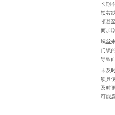
长期
锁芯
顿甚
而加
螺丝
门锁
导致
未及
锁具
及时
可能