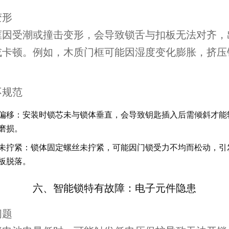
变形
框因受潮或撞击变形，会导致锁舌与扣板无法对齐，
或卡顿。例如，木质门框可能因湿度变化膨胀，挤压
。
不规范
偏移
：安装时锁芯未与锁体垂直，会导致钥匙插入后需倾斜才能
磨损。
未拧紧
：锁体固定螺丝未拧紧，可能因门锁受力不均而松动，引
板脱落。
六、智能锁特有故障：电子元件隐患
问题