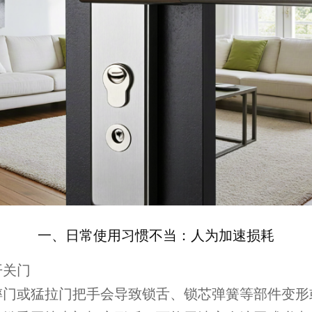
一、日常使用习惯不当：人为加速损耗
开关门
摔门或猛拉门把手会导致锁舌、锁芯弹簧等部件变形