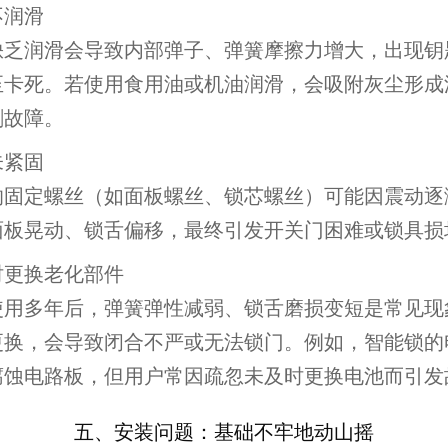
不润滑
缺乏润滑会导致内部弹子、弹簧摩擦力增大，出现钥
至卡死。若使用食用油或机油润滑，会吸附灰尘形成
剧故障。
未紧固
的固定螺丝（如面板螺丝、锁芯螺丝）可能因震动逐
面板晃动、锁舌偏移，最终引发开关门困难或锁具损
时更换老化部件
使用多年后，弹簧弹性减弱、锁舌磨损变短是常见现
更换，会导致闭合不严或无法锁门。例如，智能锁的
腐蚀电路板，但用户常因疏忽未及时更换电池而引发
五、安装问题：基础不牢地动山摇