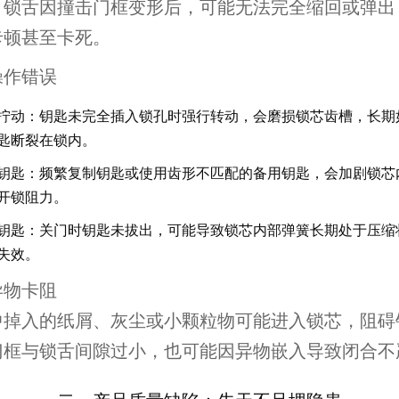
，锁舌因撞击门框变形后，可能无法完全缩回或弹出
卡顿甚至卡死。
操作错误
拧动
：钥匙未完全插入锁孔时强行转动，会磨损锁芯齿槽，长期
匙断裂在锁内。
钥匙
：频繁复制钥匙或使用齿形不匹配的备用钥匙，会加剧锁芯
开锁阻力。
钥匙
：关门时钥匙未拔出，可能导致锁芯内部弹簧长期处于压缩
失效。
异物卡阻
中掉入的纸屑、灰尘或小颗粒物可能进入锁芯，阻碍
门框与锁舌间隙过小，也可能因异物嵌入导致闭合不