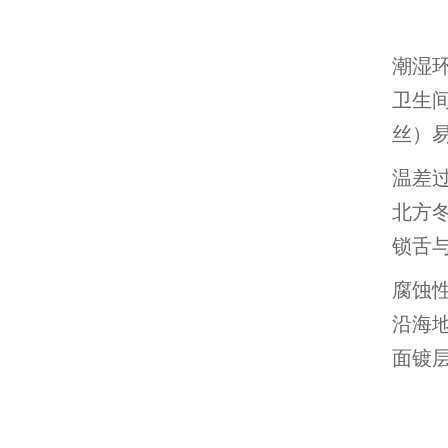
潮湿
卫生
丝）
温差
北方
锁舌
腐蚀
沿海
面镀