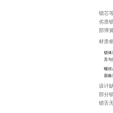
锁芯
劣质
部弹
材质
锁体
舌与
螺丝
面板
设计
部分
锁舌