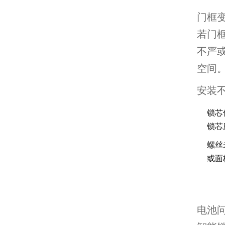
门框
若门
不严
空间
安装
锁芯
锁芯
螺丝
或面
电池