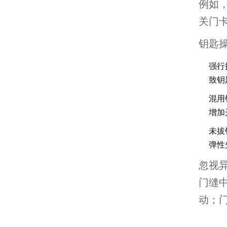
例如
关门
钥匙
强行
致钥
混用
增加
未拔
弹性
忽视
门缝
动；