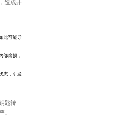
，造成开
如此可能导
内部磨损，
状态，引发
钥匙转
严。