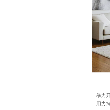
暴力
用力