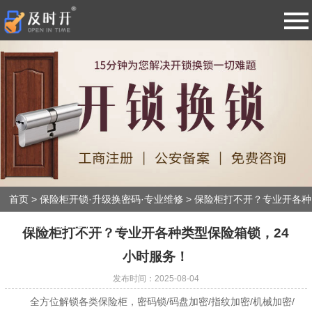
导
航
网站首页
防盗门开锁·换锁·修锁·售后质保
智能指纹密码锁开锁·24小时服务
换锁芯上门服务·更换ABC级锁芯
首页
>
保险柜开锁·升级换密码·专业维修
>
保险柜打不开？专业开各种
类型保险箱锁，24小时服务！
保险柜开锁·升级换密码·专业维修
保险柜打不开？专业开各种类型保险箱锁，24
小时服务！
汽车开锁·配汽车钥匙·各种遥控器
发布时间：2025-08-04
全方位解锁各类保险柜，密码锁/码盘加密/指纹加密/机械加密/
新闻动态