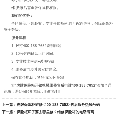
④ 搬家后需重设保险柜权限。
我们的优势：
全区覆盖;正规备案，专业开锁师傅;原厂配件更换，保障保险柜
安全等级。
服务流程
1. 拨打400-188-7652说明问题;
2. 10分钟内确认上门时间;
3. 专业技术检测+透明报价;
4. 维修后同步升级安防建议。
保存这个电话，紧急情况不慌张!
将"
虎牌保险柜开锁换锁维修售后电话400-188-7652
"添加至通
讯录，遇到保险柜故障，随时拨打!
上一篇：虎牌保险柜维修<400-188-7652>售后服务热线号码
下一篇：保险柜坏了要去哪里修？维修保险箱的电话号码