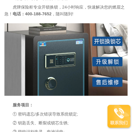
虎牌保险柜专业开锁换锁，24小时响应，快速解决您的燃眉之
急！
电话：400-188-7652
，随叫随到!
服务项目：
① 密码遗忘/多次错误导致系统锁定;
② 钥匙丢失、断裂或锁芯生锈;
③ 指纹识别失灵、电池没电;