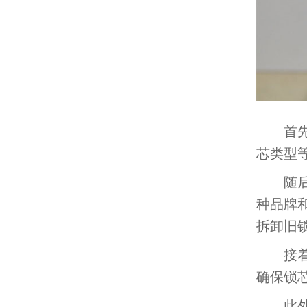
首先，
芯类型
随后，
种品牌
拆卸旧
接着，
确保锁
此外，