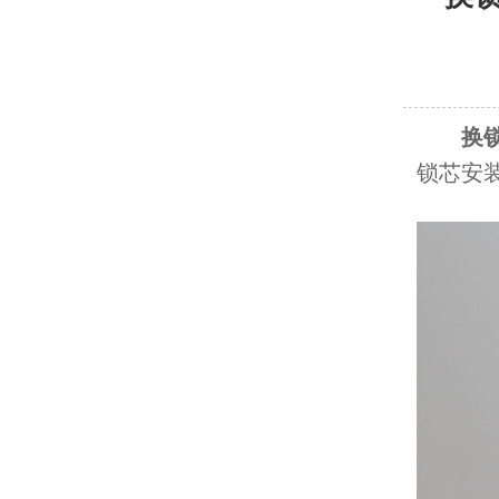
换
锁芯安