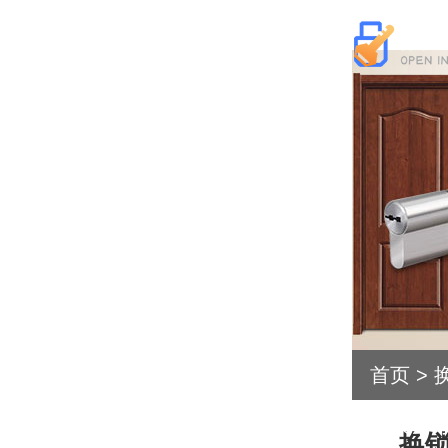
首页
>
开锁公
换