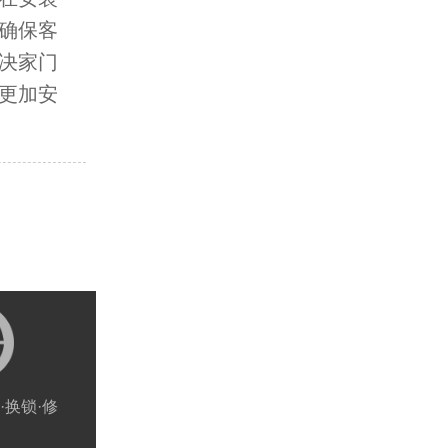
确保客
决家门
更加安
·换锁·修