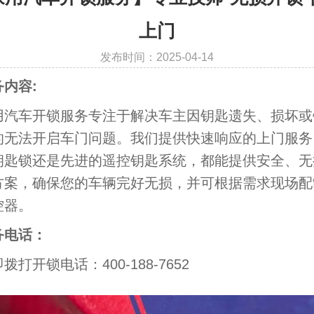
上门
发布时间：2025-04-14
务内容:
车开锁服务专注于解决车主因钥匙遗失、损坏或
的无法开启车门问题。我们提供快速响应的上门服务
钥匙锁还是先进的遥控钥匙系统，都能提供安全、无
方案，确保您的车辆完好无损，并可根据需求现场配
控器。
务电话：
开锁电话：400-188-7652