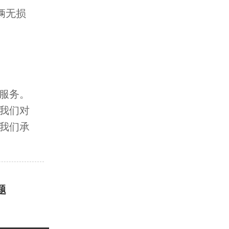
辆无损
。
服务。
我们对
我们承
题