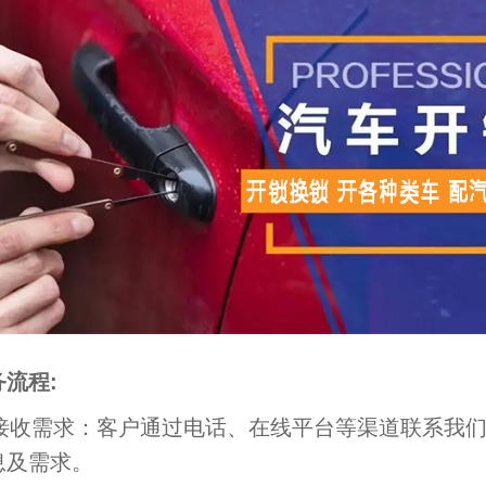
务流程:
接收需求：客户通过电话、在线平台等渠道联系我
息及需求。