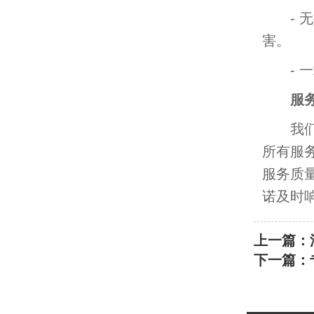
- 无
害。
- 一
服
我们承
所有服
服务质
诺及时
上一篇：
下一篇：