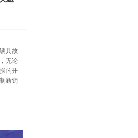
锁具故
，无论
损的开
制新钥