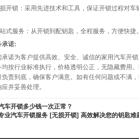
损开锁：采用先进技术和工具，保证开锁过程对车
站式服务：从开锁到配钥匙，全程服务，方便快捷
务承诺:
诺为客户提供高效、安全、诚信的家用汽车开锁
务均按行业标准执行，价格透明公正，无隐藏费用。
量负责到底，确保客户满意。如有任何问题或不满，
响应并妥善处理。
汽车开锁多少钱一次正常？
专业汽车开锁服务 [无损开锁] 高效解决您的钥匙难