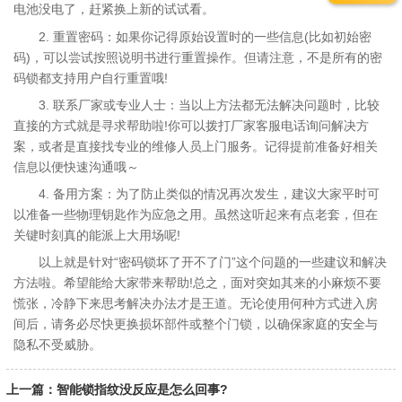
电池没电了，赶紧换上新的试试看。
2. 重置密码：如果你记得原始设置时的一些信息(比如初始密
码)，可以尝试按照说明书进行重置操作。但请注意，不是所有的密
码锁都支持用户自行重置哦!
3. 联系厂家或专业人士：当以上方法都无法解决问题时，比较
直接的方式就是寻求帮助啦!你可以拨打厂家客服电话询问解决方
案，或者是直接找专业的维修人员上门服务。记得提前准备好相关
信息以便快速沟通哦～
4. 备用方案：为了防止类似的情况再次发生，建议大家平时可
以准备一些物理钥匙作为应急之用。虽然这听起来有点老套，但在
关键时刻真的能派上大用场呢!
以上就是针对“密码锁坏了开不了门”这个问题的一些建议和解决
方法啦。希望能给大家带来帮助!总之，面对突如其来的小麻烦不要
慌张，冷静下来思考解决办法才是王道。无论使用何种方式进入房
间后，请务必尽快更换损坏部件或整个门锁，以确保家庭的安全与
隐私不受威胁。
上一篇：智能锁指纹没反应是怎么回事?