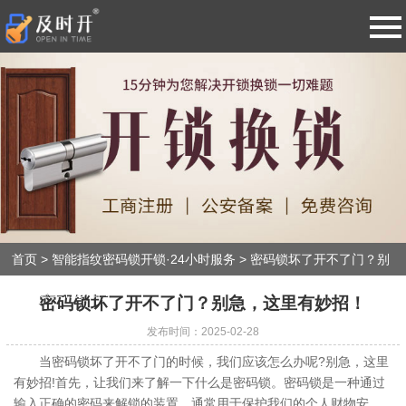
导
航
网站首页
防盗门开锁·换锁·修锁·售后质保
智能指纹密码锁开锁·24小时服务
换锁芯上门服务·更换ABC级锁芯
首页
>
智能指纹密码锁开锁·24小时服务
>
密码锁坏了开不了门？别
急，这里有妙招！
保险柜开锁·升级换密码·专业维修
密码锁坏了开不了门？别急，这里有妙招！
发布时间：2025-02-28
汽车开锁·配汽车钥匙·各种遥控器
当密码锁坏了开不了门的时候，我们应该怎么办呢?别急，这里
有妙招!首先，让我们来了解一下什么是密码锁。密码锁是一种通过
输入正确的密码来解锁的装置，通常用于保护我们的个人财物安
新闻动态