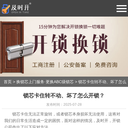
导
航
网站首页
防盗门开锁·换锁·修锁·售后质保
智能指纹密码锁开锁·24小时服务
换锁芯上门服务·更换ABC级锁芯
首页
>
换锁芯上门服务·更换ABC级锁芯
>
锁芯卡住转不动、坏了怎么
开锁？
保险柜开锁·升级换密码·专业维修
锁芯卡住转不动、坏了怎么开锁？
发布时间：2025-07-28
汽车开锁·配汽车钥匙·各种遥控器
锁芯卡住无法正常旋转，或者锁芯本身损坏无法使用，这将对
我们的日常生活造成一定的困扰，面对这样的情况，及时开，开锁
公司作出了以下应对方法。
新闻动态