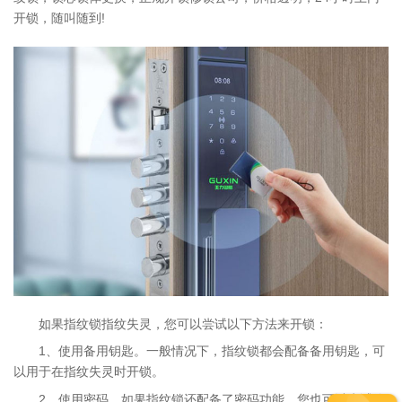
开锁，随叫随到!
服务项目
如果指纹锁指纹失灵，您可以尝试以下方法来开锁：
1、使用备用钥匙。一般情况下，指纹锁都会配备备用钥匙，可
以用于在指纹失灵时开锁。
2、使用密码。如果指纹锁还配备了密码功能，您也可以尝试使