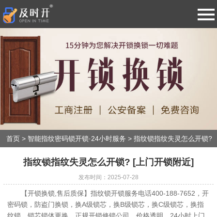
导
航
网站首页
防盗门开锁·换锁·修锁·售后质保
智能指纹密码锁开锁·24小时服务
换锁芯上门服务·更换ABC级锁芯
首页
>
智能指纹密码锁开锁·24小时服务
>
指纹锁指纹失灵怎么开锁?
[上门开锁附近]
保险柜开锁·升级换密码·专业维修
指纹锁指纹失灵怎么开锁? [上门开锁附近]
发布时间：2025-07-28
汽车开锁·配汽车钥匙·各种遥控器
【开锁换锁,售后质保】指纹锁开锁服务电话400-188-7652，开
密码锁，防盗门换锁，换A级锁芯，换B级锁芯，换C级锁芯，换指
纹锁，锁芯锁体更换，正规开锁修锁公司，价格透明，24小时上门
新闻动态