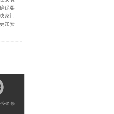
确保客
决家门
更加安
·换锁·修