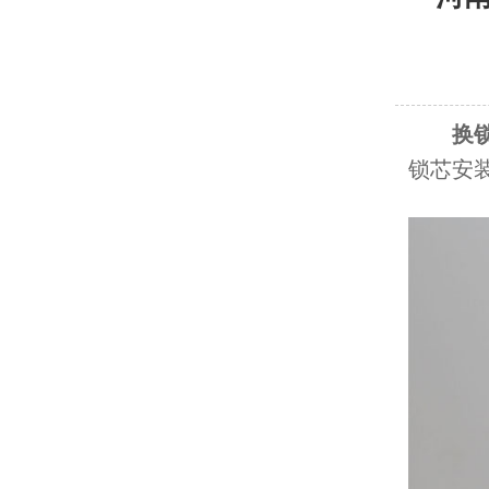
换
锁芯安