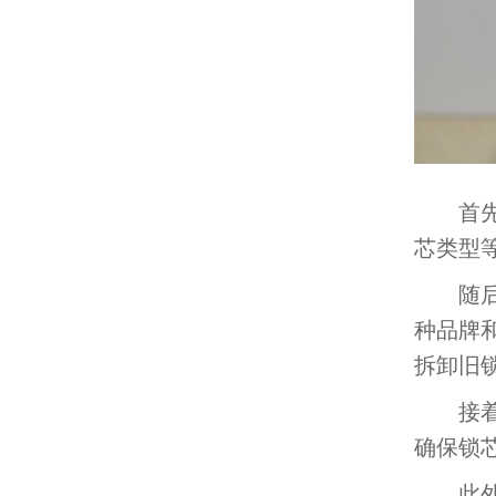
首先，
芯类型
随后，
种品牌
拆卸旧
接着，
确保锁
此外，