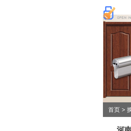
首页
>
开锁公
河