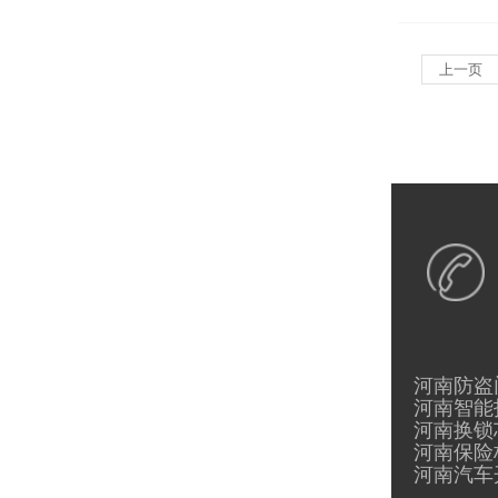
上一页
河南防盗
河南智能
河南换锁
河南保险
河南汽车