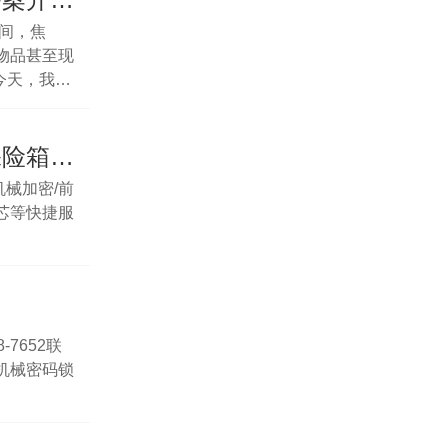
间，焦
物品甚至现
今天，我们
失的情况，
河南保险柜打不开？专业开各种类型保险箱锁，24小时服务！
机械加密/前
芯等快捷服
7652联
机械密码锁