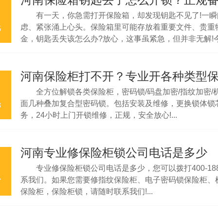
有一天，你急需打开保险箱，却发现钥匙不见了!一瞬
虑、紧张涌上心头。保险箱里可能存放着重要文件、贵重
5
金，钥匙丢失该怎么办?放心，这事虽紧急，但并非无解!
就一起来探讨这个话题，教你如何正确处理保险箱钥匙丢
以及找到靠谱的正规备案开锁服务。...
全方位解锁各类保险柜，密码锁/码盘加密/指纹加密/
面几种叠加复合型密码锁。包括安装及维修，更换锁体锁
8
务，24小时上门开锁维修，正规，安全放心!...
河南专业修保险柜锁公司电话是多少
专业修保险柜锁公司电话是多少，您可以拨打400-188-
系我们。如果您需要修指纹保险柜、电子密码锁保险柜、
7
保险柜，保险柜锁，请随时联系我们!...