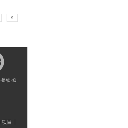
9
·换锁·修
务项目