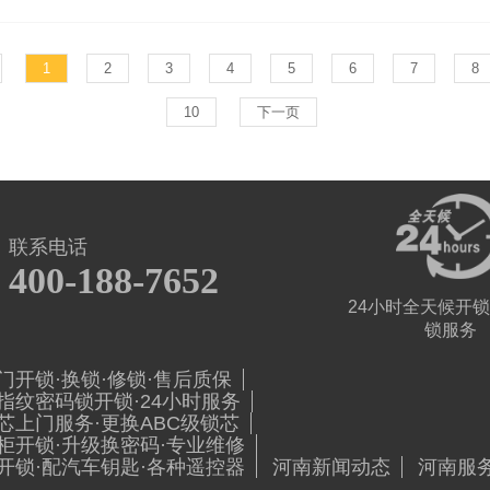
力满满”!...
1
2
3
4
5
6
7
8
10
下一页
联系电话
400-188-7652
24小时全天候开锁
锁服务
门开锁·换锁·修锁·售后质保
指纹密码锁开锁·24小时服务
芯上门服务·更换ABC级锁芯
柜开锁·升级换密码·专业维修
开锁·配汽车钥匙·各种遥控器
河南新闻动态
河南服