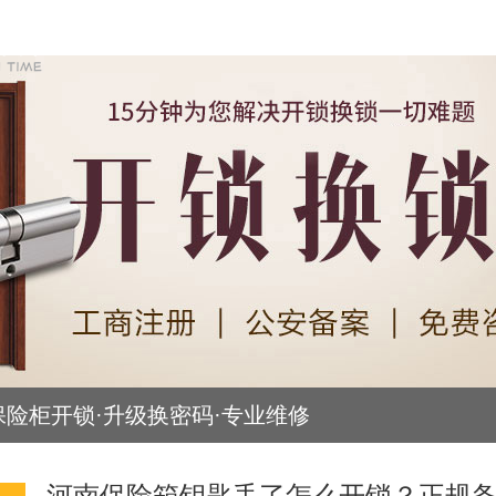
保险柜开锁·升级换密码·专业维修