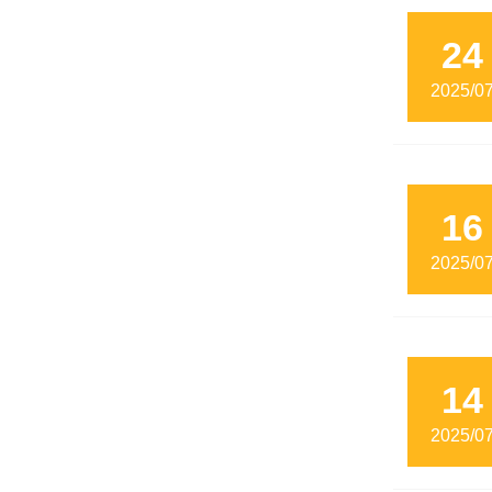
24
2025/0
16
2025/0
14
2025/0