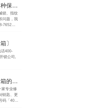
河南保险柜打不开？别急！专业解决各种保险柜锁难题！
械锁、指纹
等问题，我
7652，
险箱〕
400-
的开锁公司,
河南保险柜坏了要去哪里修？维修保险箱的电话号码
一家专业修
制钥匙、更
「400-
态度好，