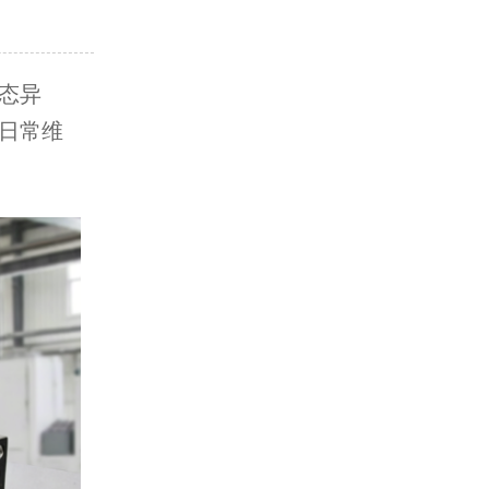
态异
日常维