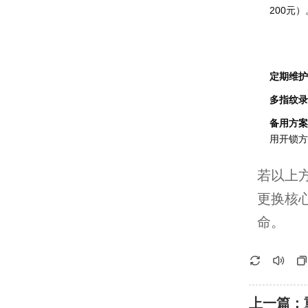
200元）
定期维护
多指纹录
备用方案
用开锁方
若以上
更换核
命。
上一篇：