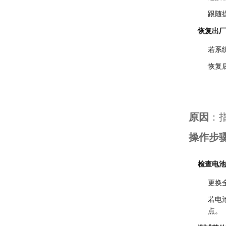
跟随
恢复出厂
若系
恢复
原因
：
操作步
检查电池
更换
若电
点。