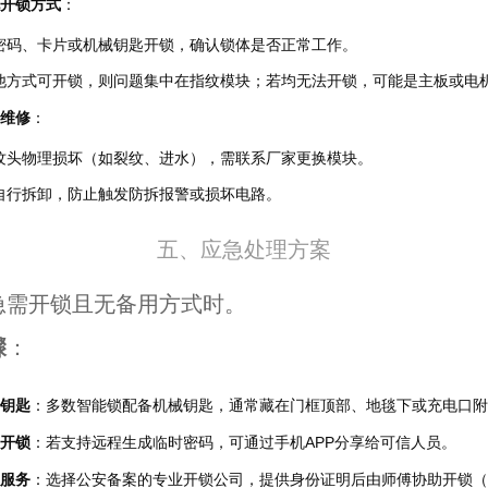
开锁方式
：
密码、卡片或机械钥匙开锁，确认锁体是否正常工作。
他方式可开锁，则问题集中在指纹模块；若均无法开锁，可能是主板或电
维修
：
纹头物理损坏（如裂纹、进水），需联系厂家更换模块。
自行拆卸，防止触发防拆报警或损坏电路。
五、应急处理方案
急需开锁且无备用方式时。
骤
：
钥匙
：多数智能锁配备机械钥匙，通常藏在门框顶部、地毯下或充电口附
开锁
：若支持远程生成临时密码，可通过手机APP分享给可信人员。
服务
：选择公安备案的专业开锁公司，提供身份证明后由师傅协助开锁（费