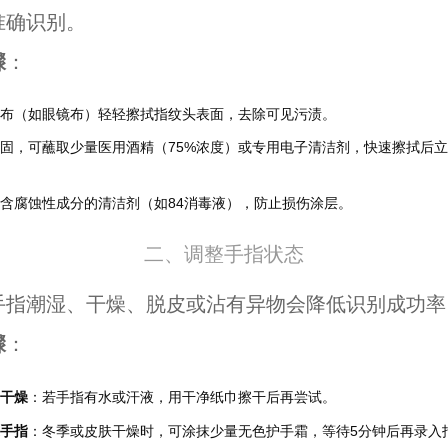
准确识别。
骤
：
布（如眼镜布）轻轻擦拭指纹头表面，去除可见污渍。
固，可蘸取少量医用酒精（75%浓度）或专用电子清洁剂，快速擦拭后
含腐蚀性成分的清洁剂（如84消毒液），防止损伤涂层。
二、调整手指状态
手指潮湿、干燥、脱皮或沾有异物会降低识别成功率
骤
：
干燥
：若手指有水或汗液，用干净纸巾擦干后再尝试。
手指
：冬季或皮肤干燥时，可涂抹少量无色护手霜，等待5分钟后再录入