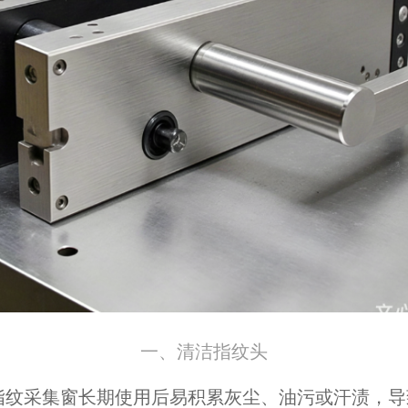
一、清洁指纹头
指纹采集窗长期使用后易积累灰尘、油污或汗渍，导