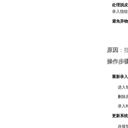
处理脱皮
录入指纹
避免异物
原因
：
操作步
重新录入
进入智
删除
录入
更新系统
连接