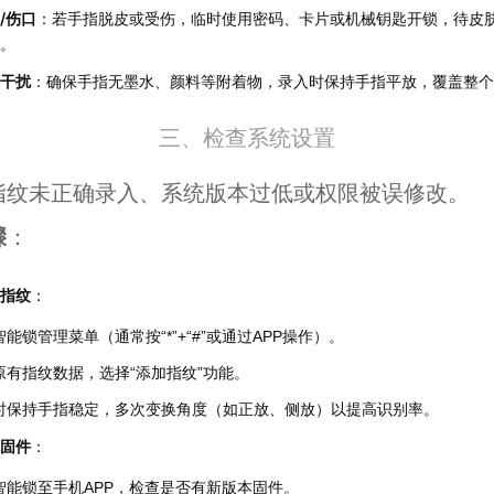
/伤口
：若手指脱皮或受伤，临时使用密码、卡片或机械钥匙开锁，待皮
。
干扰
：确保手指无墨水、颜料等附着物，录入时保持手指平放，覆盖整个
三、检查系统设置
指纹未正确录入、系统版本过低或权限被误修改。
骤
：
指纹
：
能锁管理菜单（通常按“*”+“#”或通过APP操作）。
原有指纹数据，选择“添加指纹”功能。
时保持手指稳定，多次变换角度（如正放、侧放）以提高识别率。
固件
：
智能锁至手机APP，检查是否有新版本固件。