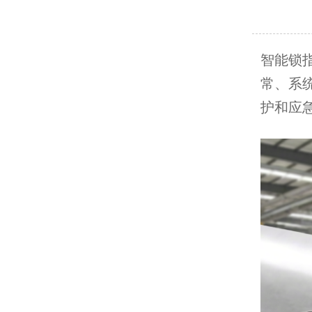
智能锁
常、系
护和应