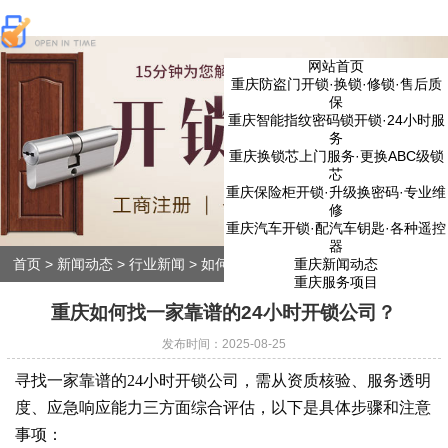
网站首页
重庆防盗门开锁·换锁·修锁·售后质
保
重庆智能指纹密码锁开锁·24小时服
务
重庆换锁芯上门服务·更换ABC级锁
芯
重庆保险柜开锁·升级换密码·专业维
修
重庆汽车开锁·配汽车钥匙·各种遥控
器
重庆新闻动态
首页
>
新闻动态
>
行业新闻
>
如何找一家靠谱的24小时开锁公司？
重庆服务项目
重庆如何找一家靠谱的24小时开锁公司？
发布时间：2025-08-25
寻找一家靠谱的24小时开锁公司，需从资质核验、服务透明
度、应急响应能力三方面综合评估，以下是具体步骤和注意
事项：