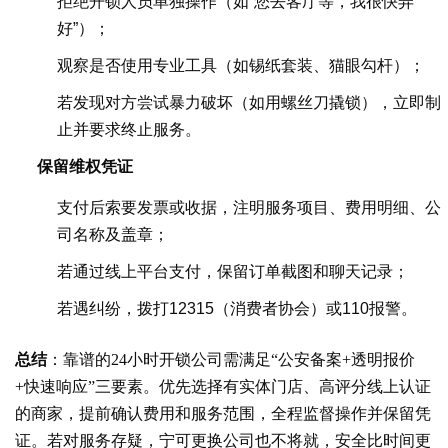
拒绝开锁人员单独操作（如“您去客厅等，我很快弄
好”）；
观察是否使用专业工具（如锡纸套装、猫眼勾杆）；
若发现对方尝试暴力破坏（如用螺丝刀撬锁），立即制
止并要求终止服务。
保留维权凭证
支付后索要发票或收据，注明服务项目、费用明细、公
司名称及盖章；
若通过线上平台支付，保留订单截图和聊天记录；
若遇纠纷，拨打12315（消费者协会）或110报警。
总结
：靠谱的24小时开锁公司需满足“公安备案+透明报价
+快速响应”三要素。优先选择有实体门店、高评分线上认证
的商家，提前确认费用和服务范围，全程监督操作并保留凭
证。若对服务存疑，宁可更换公司也不将就，安全比时间更