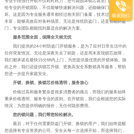
专业手段强行开锁不仅耗时耗力，还可能损坏锁芯甚至门体。而交
给专业的开锁团队，不仅能够快速解决问题，还能确保门锁不受损
坏。这是因为专业服务通常都经过相关部门备案，技术过硬，经验
丰富，能够高效应对各种场景。无论是传统防盗门，还是智能防盗
门，专业团队都能找到最适合的解决方案。
服务范围全面，保障全天候无忧
我们提供的24小时防盗门开锁服务，是为了应对日常生活中的
任何突发情况。无论是深夜失去了钥匙，还是周末发现锁芯故障，
我们都承诺在最快15分钟内上门，为您提供最优质的开锁体验。除
此之外，我们还提供锁芯升级、更换高安全系数锁具等服务，帮助
您进一步提升家庭安全。
开锁、换锁、换锁芯价格透明，服务放心
价格过高和服务繁杂是很多消费者的痛点，而我们的服务始终
秉承价格透明、服务专业的原则。在开锁前，我们会根据您的实际
情况，为您提供明确的报价，无任何隐形费用。
您的锁问题，我们帮您轻松解决。
最后，对于任何需要防盗门开锁、换锁的用户，我们始终提醒
您选择有专业资质的公司。安全从每一次选择开始，而选择我们，