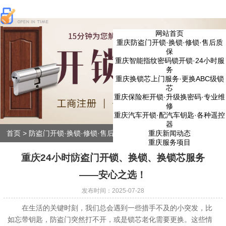
网站首页
重庆防盗门开锁·换锁·修锁·售后质
保
重庆智能指纹密码锁开锁·24小时服
务
重庆换锁芯上门服务·更换ABC级锁
芯
重庆保险柜开锁·升级换密码·专业维
修
重庆汽车开锁·配汽车钥匙·各种遥控
器
重庆新闻动态
首页
>
防盗门开锁·换锁·修锁·售后质保
>
24小时防盗门开锁、换锁、
重庆服务项目
换锁芯服务——安心之选！
重庆24小时防盗门开锁、换锁、换锁芯服务
——安心之选！
发布时间：2025-07-28
在生活的关键时刻，我们总会遇到一些措手不及的小突发，比
如忘带钥匙，防盗门突然打不开，或是锁芯老化需要更换。这些情