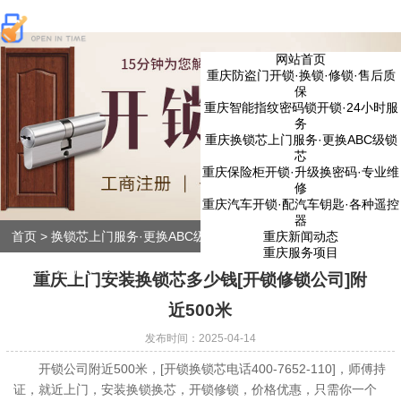
网站首页
重庆防盗门开锁·换锁·修锁·售后质
保
重庆智能指纹密码锁开锁·24小时服
务
重庆换锁芯上门服务·更换ABC级锁
芯
重庆保险柜开锁·升级换密码·专业维
修
重庆汽车开锁·配汽车钥匙·各种遥控
器
重庆新闻动态
首页
>
换锁芯上门服务·更换ABC级锁芯
>
上门安装换锁芯多少钱[开锁
重庆服务项目
修锁公司]附近500米
重庆上门安装换锁芯多少钱[开锁修锁公司]附
近500米
发布时间：2025-04-14
开锁公司附近500米，[开锁换锁芯电话400-7652-110]，师傅持
证，就近上门，安装换锁换芯，开锁修锁，价格优惠，只需你一个