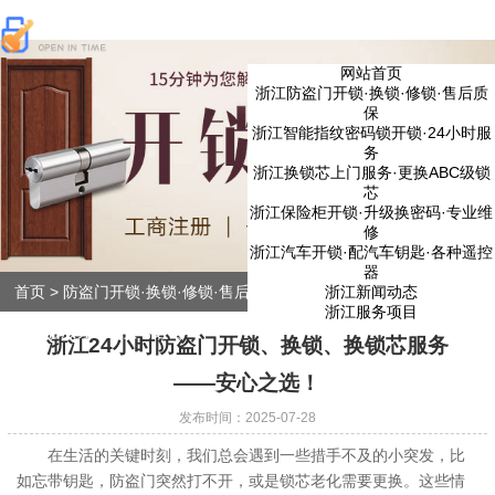
网站首页
浙江防盗门开锁·换锁·修锁·售后质
保
浙江智能指纹密码锁开锁·24小时服
务
浙江换锁芯上门服务·更换ABC级锁
芯
浙江保险柜开锁·升级换密码·专业维
修
浙江汽车开锁·配汽车钥匙·各种遥控
器
浙江新闻动态
首页
>
防盗门开锁·换锁·修锁·售后质保
>
24小时防盗门开锁、换锁、
浙江服务项目
换锁芯服务——安心之选！
浙江24小时防盗门开锁、换锁、换锁芯服务
——安心之选！
发布时间：2025-07-28
在生活的关键时刻，我们总会遇到一些措手不及的小突发，比
如忘带钥匙，防盗门突然打不开，或是锁芯老化需要更换。这些情