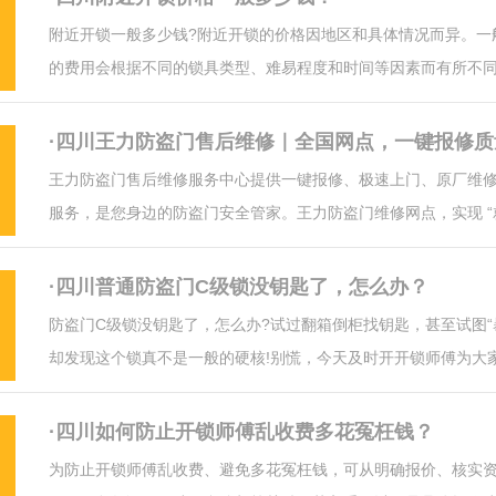
附近开锁一般多少钱?附近开锁的价格因地区和具体情况而异。一
的费用会根据不同的锁具类型、难易程度和时间等因素而有所不
下，普通门开锁的价格通常在50。但是，具体的价格还是需要根
确定，建议您在需要开锁时，直接联系附近的开锁师傅，他们会
·四川王力防盗门售后维修｜全国网点，一键报修质
情况给出准确的报价。
王力防盗门售后维修服务中心提供一键报修、极速上门、原厂维
服务，是您身边的防盗门安全管家。王力防盗门维修网点，实现 
速响应、本地化服务”。无论您身处大城市，还是县城、乡镇，拨
后热线 400-188-7652，即可匹配附近专业技师，告别等待与推
·四川普通防盗门C级锁没钥匙了，怎么办？
防盗门C级锁没钥匙了，怎么办?试过翻箱倒柜找钥匙，甚至试图“
却发现这个锁真不是一般的硬核!别慌，今天及时开开锁师傅为大
南：三种开锁方法与费用详解，带你轻松化解难题。
·四川如何防止开锁师傅乱收费多花冤枉钱？
为防止开锁师傅乱收费、避免多花冤枉钱，可从明确报价、核实