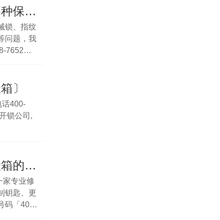
上海保险柜打不开？别急！专业解决各种保险柜锁难题！
械锁、指纹
等问题，我
7652，
险箱〕
400-
的开锁公司,
上海保险柜坏了要去哪里修？维修保险箱的电话号码
一家专业修
制钥匙、更
「400-
态度好，