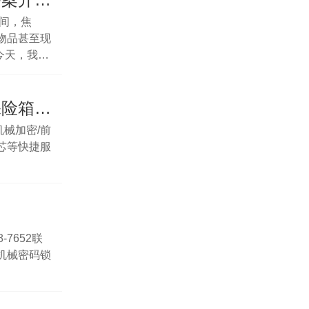
间，焦
物品甚至现
今天，我们
失的情况，
上海保险柜打不开？专业开各种类型保险箱锁，24小时服务！
机械加密/前
芯等快捷服
7652联
机械密码锁