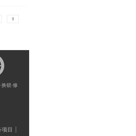
9
·换锁·修
务项目