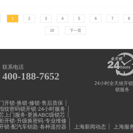
力满满”!...
1
2
3
4
5
6
7
8
10
下一页
联系电话
400-188-7652
24小时全天候开锁
锁服务
门开锁·换锁·修锁·售后质保
指纹密码锁开锁·24小时服务
芯上门服务·更换ABC级锁芯
柜开锁·升级换密码·专业维修
开锁·配汽车钥匙·各种遥控器
上海新闻动态
上海服