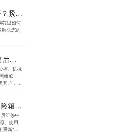
上海【24小时服务】虎牌保险柜打不开？紧急开锁换锁售后找我们！
锁芯里如何
速解决您的
上海虎牌保险柜维修<400-188-7652>售后服务热线号码
险柜、机械
绝黑维修，
类客户，我
上海保险柜没电打不开的解决攻略〔保险箱维修〕
售后维修中
源、使用
柜重新“活