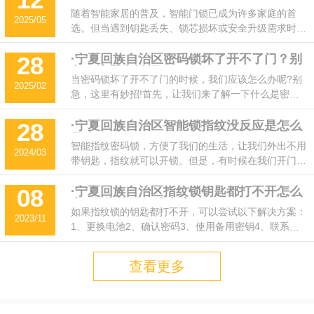
多少钱？
随着智能家居的普及，智能门锁已成为许多家庭的首
2025/05
选。但当遇到钥匙丢失、锁芯损坏或安全升级需求时，
更换智能锁锁芯成为必要操作。那么，开智能锁换锁芯
到底需要多少钱?本文及时开开锁公司将为您详细解
·宁夏回族自治区密码锁坏了开不了门？别
28
急，这里有妙招！
析。
当密码锁坏了开不了门的时候，我们应该怎么办呢?别
2025/02
急，这里有妙招!首先，让我们来了解一下什么是密码
锁。密码锁是一种通过输入正确的密码来解锁的装置，
通常用于保护我们的个人财物安全。但是，万一哪天你
·宁夏回族自治区智能锁指纹没反应是怎么
28
回事?
发现自己的密码锁突然失灵了，那可就尴尬了...
智能指纹密码锁，方便了我们的生活，让我们外出不用
2024/03
带钥匙，指纹就可以开锁。但是，有时候在我们开门的
时候用指纹没有反应是怎么回事?有什么解决方法？电
量不足：智能锁的指纹识别需要靠电池来运作，如果电
·宁夏回族自治区指纹锁钥匙都打不开怎么
08
办?开指纹锁解决方案
池电量不足，可能就会出现指纹识别失败的情况。解决
如果指纹锁的钥匙都打不开，可以尝试以下解决方案：
2023/11
办法是更换电池或充电。
1、更换电池2、确认密码3、使用备用密钥4、联系制
造商。请不要尝试自行修理或拆解指纹锁，以免造成更
大的损坏或安全问题，务必请专业的开锁公司。
查看更多