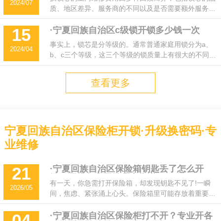
2024/07
质、地区差异、服务商的不同以及是否需要额外服务
（如开锁）等。一般价格在30-50元左右，也有说法认
为在四五十元左右。
·宁夏回族自治区c级锁开锁多少钱一次
15
事实上，锁芯是分等级的。通常普通家庭用锁分为a、
2024/04
b、c三个等级，这三个等级的锁质量上有很大的不同，
其中a级锁是比较容易开的，也就是说安全性相对较
差，c级锁安全性较高，可是安全性高的锁一旦坏了或
查看更多
者出现了丢钥匙的情况，就需要雇人开锁。
宁夏回族自治区保险柜开锁·升级换密码·专
业维修
·宁夏回族自治区保险箱钥匙丢了怎么开
21
锁？正规备案开锁哪家靠谱？
有一天，你急需打开保险箱，却发现钥匙不见了!一瞬
2026/05
间，焦虑、紧张涌上心头。保险箱里可能存放着重要文
件、贵重物品甚至现金，钥匙丢失该怎么办?放心，这
事虽紧急，但并非无解!今天，我们就一起来探讨这个
·宁夏回族自治区保险柜打不开？专业开各
04