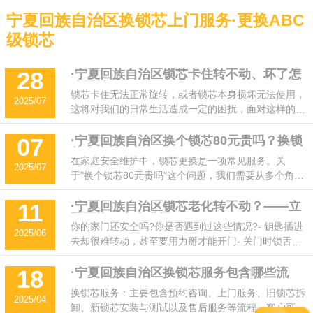
宁夏回族自治区换锁芯上门服务·更换ABC
级锁芯
·宁夏回族自治区锁芯卡住转不动、坏了怎
28
么开锁？
锁芯卡住无法正常旋转，或者锁芯本身损坏无法使用，
2025/07
这将对我们的日常生活造成一定的困扰，面对这样的情
况，及时开，开锁公司作出了以下应对方法。如果您不
确定如何处理锁芯问题，建议立即咨询专业的开锁公司
·宁夏回族自治区换个锁芯80元贵吗？换锁
07
芯多少钱上门？
师傅(及时开24小时上门服务)，以确保安全和锁的正常
在家庭安全维护中，锁芯更换是一项常见服务。关
2025/07
使用。
于"换个锁芯80元贵吗"这个问题，我们需要从多个角度
来分析：基础价格：通常在50-150元之间。80元价
位：属于中等偏低价格，如果是普通锁芯且不含上门
·宁夏回族自治区锁芯老化转不动？——立
11
即更换，安全升级！
费，这个价格是合理的。影响因素：锁芯品牌、防盗等
你的家门还安全吗?你是否遇到过这些情况?- 钥匙插进
2025/06
级、地区差异都会影响最终价格
去却很难转动，甚至要用力掰才能开门- 关门时锁舌卡
顿，需要反复调整才能锁上- 钥匙拔插不顺畅，有时还
会卡在锁孔里- 锁芯生锈、松动，感觉防盗性能下降这
·宁夏回族自治区换锁芯服务包含哪些流
18
程？开锁公司提供上门维修及安装服务
些信号都在提醒你：锁芯已经老化，该换了! 继续使用
换锁芯服务：主要包含预约咨询、上门服务、旧锁芯拆
2025/04
不仅影响便利性，还可能给小偷可乘之机!
卸、新锁芯安装与测试以及售后服务等流程。客户可通