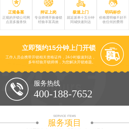
正规备案
持证上岗
极速上门
明码标价
正规的开锁公司网
专业师傅开换修锁
就近派单十五分钟
价格透明修不好不
点居多服务快
经验丰富高效
同城快速到达
收任何的费用
立即预约
15分钟上门开锁
工作人员会携带开锁相关资格证件，24小时极速到达，
多年经验开锁师傅，为您解决开锁难题。
服务热线
400-188-7652
SERVICE ITEMS
服务项目