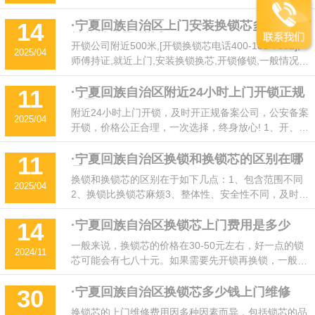
过电话预约换锁芯服务，并咨询相关费用及锁芯类型等
信息。
·宁夏回族自治区上门安装换锁芯多少钱[开
14
锁修锁公司]附近500米
开锁公司附近500米,[开锁换锁芯电话400-188-7652],
2025/04
师傅持证,就近上门,安装换锁换芯,开锁修锁,一般情况
下,白天上门费需要30元左右,而锁芯的费用根据不同类
型的锁芯价格有所不同.
·宁夏回族自治区附近24小时上门开锁正规
11
公司
附近24小时上门开锁，及时开正规备案公司，公安备案
2025/04
开锁，价格公正合理，一次选择，终身放心! 1、开、修
各种防盗门锁、入户门、卧室门锁、换各种国产进口锁
芯 2、开、修保险柜、
·宁夏回族自治区换锁和换锁芯的区别在哪
11
里
换锁和换锁芯的区别在于如下几点：1、包含范围不同
2025/04
2、换锁比换锁芯麻烦3、整体性、安全性不同，及时开
开锁换锁公司是一家正规专业的开锁公司，很多疑难钥
匙难开的锁，通过我公司的锁匠师傅都能迎刃而解，专
·宁夏回族自治区换锁芯上门费用是多少
14
业提供换锁、换锁芯等服务，如果想要了解更多的相关
一般来说，换锁芯的价格在30-50元左右，好一点的锁
2024/11
知识或者有相关的换锁芯等需求时，可以拨打我们公司
芯可能会有七八十元。如果需要先开锁再换锁，一般是
的热线电话来咨询。
150-160元。上门费一般需要30元左右，而安装费用则
根据锁的种类而定。
·宁夏回族自治区换锁芯多少钱上门维修
30
换锁芯的上门维修费用因多种因素而异，包括锁芯的品