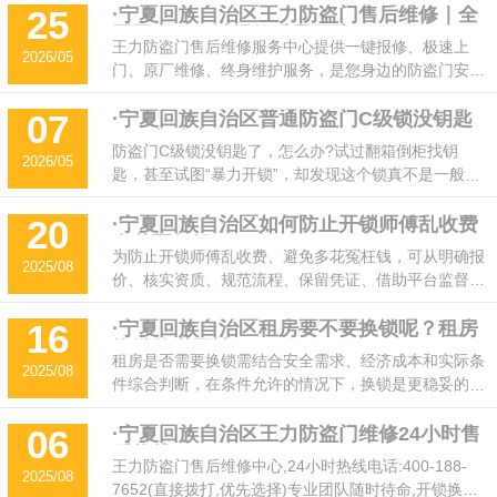
普通门开锁的价格通常在50。但是，具体的价格还是需
·宁夏回族自治区王力防盗门售后维修｜全
25
国网点，一键报修质量保障
要根据实际情况来确定，建议您在需要开锁时，直接联
王力防盗门售后维修服务中心提供一键报修、极速上
2026/05
系附近的开锁师傅，他们会根据您的具体情况给出准确
门、原厂维修、终身维护服务，是您身边的防盗门安全
的报价。
管家。王力防盗门维修网点，实现 “就近派单、快速响
应、本地化服务”。无论您身处大城市，还是县城、乡
·宁夏回族自治区普通防盗门C级锁没钥匙
07
了，怎么办？
镇，拨打全国统一售后热线 400-188-7652，即可匹配
防盗门C级锁没钥匙了，怎么办?试过翻箱倒柜找钥
2026/05
附近专业技师，告别等待与推诿。
匙，甚至试图“暴力开锁”，却发现这个锁真不是一般的
硬核!别慌，今天及时开开锁师傅为大家送上专业指
南：三种开锁方法与费用详解，带你轻松化解难题。
·宁夏回族自治区如何防止开锁师傅乱收费
20
多花冤枉钱？
为防止开锁师傅乱收费、避免多花冤枉钱，可从明确报
2025/08
价、核实资质、规范流程、保留凭证、借助平台监督等
关键环节入手，以下是具体操作建议
·宁夏回族自治区租房要不要换锁呢？租房
16
换锁的必要性
租房是否需要换锁需结合安全需求、经济成本和实际条
2025/08
件综合判断，在条件允许的情况下，换锁是更稳妥的选
择。以下是具体分析：
·宁夏回族自治区王力防盗门维修24小时售
06
后热线400-188-7652
王力防盗门售后维修中心,24小时热线电话:400-188-
2025/08
7652(直接拨打,优先选择)专业团队随时待命,开锁换锁,