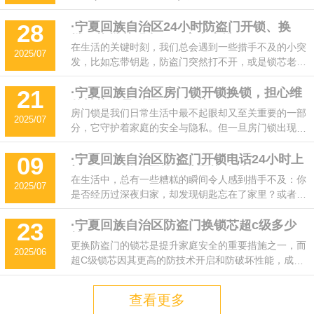
锁芯更换,智能锁安装,电子锁升级,守护您的门锁安全!
·宁夏回族自治区24小时防盗门开锁、换
28
锁、换锁芯服务——安心之选！
在生活的关键时刻，我们总会遇到一些措手不及的小突
2025/07
发，比如忘带钥匙，防盗门突然打不开，或是锁芯老化
需要更换。这些情况不仅让人感到焦虑，也可能隐藏着
安全隐患。如果此时能有专业可靠的开锁服务上门，所
·宁夏回族自治区房门锁开锁换锁，担心维
21
修被坑？及时开服务保障！
有问题都能迎刃而解。今天，我们就来为您解锁一个安
房门锁是我们日常生活中最不起眼却又至关重要的一部
2025/07
心之选：24小时防盗门开锁、换锁、换锁芯服务。
分，它守护着家庭的安全与隐私。但一旦房门锁出现问
题，比如钥匙丢失、房门被反锁、锁芯老化甚至被不法
分子破坏，该怎么办?很多人第一反应是找开锁师傅，
·宁夏回族自治区防盗门开锁电话24小时上
09
门服务！附近师傅专业开换修锁
但与此同时又会担心维修换锁过程中被“宰”、被“坑”。
在生活中，总有一些糟糕的瞬间令人感到措手不及：你
2025/07
面对这种情况，我们究竟该如何做到既快速解决问题，
是否经历过深夜归家，却发现钥匙忘在了家里？或者在
又保护自己的权益呢?
赶时间的早晨，因门锁突然失灵而手足无措？别担心，
我们的24小时专业开锁、换锁、修锁服务电话400-
·宁夏回族自治区防盗门换锁芯超c级多少
23
钱？
188-7652，随时随地为您解难！
更换防盗门的锁芯是提升家庭安全的重要措施之一，而
2025/06
超C级锁芯因其更高的防技术开启和防破坏性能，成为
许多家庭的首选。那么，更换超C级锁芯大概需要多少
钱呢?以下是影响价格的主要因素和大致费用范围。
查看更多