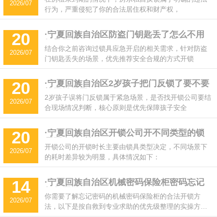
2026/07
行为，严重侵犯了你的合法居住权和财产权，
·宁夏回族自治区防盗门钥匙丢了怎么不用
20
钥匙开锁
结合你之前咨询过锁具应急开启的相关需求，针对防盗
2026/07
门钥匙丢失的场景，优先推荐安全合规的方式开锁
·宁夏回族自治区2岁孩子把门反锁了要不要
20
找开锁公司
2岁孩子误将门反锁属于紧急场景，是否找开锁公司要结
2026/07
合现场情况判断，核心原则是优先保障孩子安全
·宁夏回族自治区开锁公司开不同类型的锁
20
需要多长时间
开锁公司的开锁时长主要由锁具类型决定，不同场景下
2026/07
的耗时差异较为明显，具体情况如下：
·宁夏回族自治区机械密码保险柜密码忘记
14
如何开锁
你需要了解忘记密码的机械密码保险柜的合法开锁方
2026/07
法，以下是按自救到专业求助的优先级整理的实操方
案：