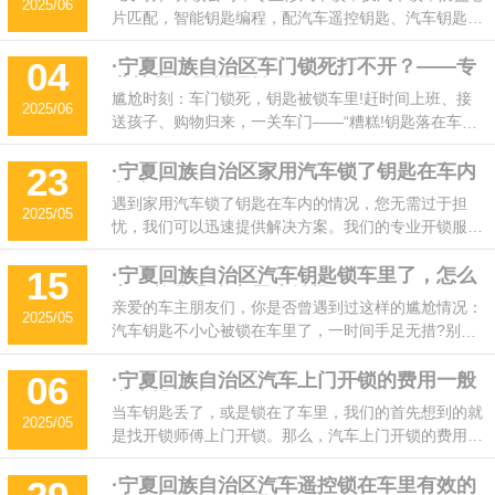
2025/06
把钥匙精准适配，让您的座驾瞬间恢复如初的掌控力。
片匹配，智能钥匙编程，配汽车遥控钥匙、汽车钥匙全
部丢失也能配钥匙，我们都是24小时提供上门服务!让
您锁事无忧!
·宁夏回族自治区车门锁死打不开？——专
04
业技师，无损开锁！
尴尬时刻：车门锁死，钥匙被锁车里!赶时间上班、接
2025/06
送孩子、购物归来，一关车门——“糟糕!钥匙落在车里
了!” 更糟的是，车子自动落锁，你被挡在车外，束手无
策!这时候该怎么办?别急!专业汽车开锁服务，电话
·宁夏回族自治区家用汽车锁了钥匙在车内
23
怎么办？
400-188-7652，24小时上门，无损开锁，10分钟解决
遇到家用汽车锁了钥匙在车内的情况，您无需过于担
2025/05
问题!
忧，我们可以迅速提供解决方案。我们的专业开锁服务
团队拥有多年的经验和先进的技术，能够安全、快速地
为您解决这一问题。
·宁夏回族自治区汽车钥匙锁车里了，怎么
15
办？教你几个实用小妙招！
亲爱的车主朋友们，你是否曾遇到过这样的尴尬情况：
2025/05
汽车钥匙不小心被锁在车里了，一时间手足无措?别
急，今天就来给你支几招，帮你轻松应对这个棘手的问
题!
·宁夏回族自治区汽车上门开锁的费用一般
06
多少钱一次
当车钥匙丢了，或是锁在了车里，我们的首先想到的就
2025/05
是找开锁师傅上门开锁。那么，汽车上门开锁的费用一
般多少钱一次呢?汽车上门开锁的费用因车型、车辆防
盗设备的好坏以及所在地区等因素而有所不同。
·宁夏回族自治区汽车遥控锁在车里有效的