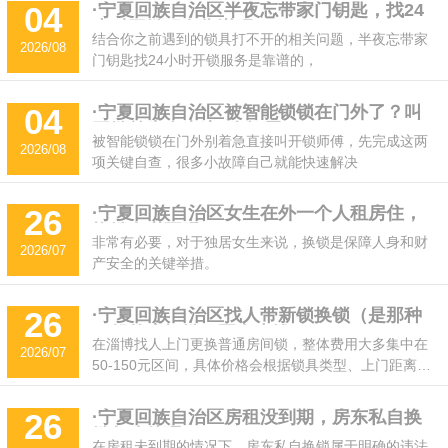
·宁夏回族自治区半夜忘带家门钥匙，找24
04
小时开锁服务靠谱吗？
结合你之前遇到的锁具打不开的相关问题，半夜忘带家
2026/08
门钥匙找24小时开锁服务‌是靠谱的‌，
·宁夏回族自治区被智能锁锁在门外了？叫
04
开锁前先自查这2个问题
被智能锁锁在门外别着急直接叫开锁师傅，先完成这两
2026/08
项关键自查，很多小故障自己就能快速解决
·宁夏回族自治区女生在外一个人租房住，
26
换锁有必要吗？
‌非常有必要‌，对于独居女生来说，换锁是保障人身和财
2026/07
产安全的关键举措。
·宁夏回族自治区找人带新锁换锁（是那种
26
一般的房间锁）要多少钱
在淄博找人上门更换普通房间锁，整体费用大多集中在
2026/07
50-150元区间，具体价格会根据锁具类型、上门距离、
服务时段产生小幅浮动。
·宁夏回族自治区房租没到期，房东私自换
26
锁怎么处理?
在房租未到期的情况下，房东私自换锁属于明确的违法