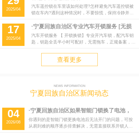
29
处理方法和预防措施
汽车遥控锁在车里该如何处理?怎样避免汽车遥控锁被
2025/04
锁在车内?遇到这种情况时，不要惊慌，保持冷静并采
取正确的应对措施至关重要。本文将为您详细介绍汽车
遥控锁在车里的处理方法和预防措施，帮助您在遇到此
·宁夏回族自治区专业汽车开锁服务 [无损
17
开锁] 高效解决您的钥匙难题
类问题时能够从容应对。
汽车开锁服务 【 开锁换锁】专业开汽车锁，配汽车钥
2025/04
匙，钥匙全丢半小时可配好，无需拖车，正规备案，价
格透明，全市上门，随叫随到!
查看更多
NEWS INFORMATION
宁夏回族自治区新闻动态
·宁夏回族自治区如果智能门锁换了电池，
04
现在打不开了怎么办？
你遇到的是智能门锁更换电池后无法开门的问题，可按
2026/08
从易到难的顺序逐步排查解决，无需直接联系开锁人
员。