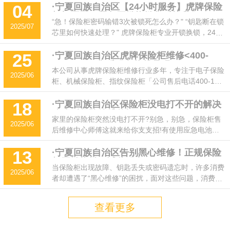
公司，维修保险箱的电话号码「400-188-7652」，价
·宁夏回族自治区【24小时服务】虎牌保险
04
柜打不开？紧急开锁换锁售后找我们！
格便宜透明，师傅专业技术过硬，服务态度好，7*24小
“急！保险柜密码输错3次被锁死怎么办？" “钥匙断在锁
2025/07
时上门服务，来电预约有优惠!
芯里如何快速处理？" 虎牌保险柜专业开锁换锁，24小
时响应，快速解决您的燃眉之急！电话：400-188-
7652，随叫随到！
·宁夏回族自治区虎牌保险柜维修<400-
25
188-7652>售后服务热线号码
本公司从事虎牌保险柜维修行业多年，专注于电子保险
2025/06
柜、机械保险柜、指纹保险柜「公司售后电话400-188-
7652」杜绝黑维修，我们凭借精湛的技术，认真，热
忱，负责的态度服务于各类客户，我们将以周到的服
·宁夏回族自治区保险柜没电打不开的解决
18
攻略〔保险箱维修〕
务，为您排忧解难!
家里的保险柜突然没电打不开?别急，别急，保险柜售
2025/06
后维修中心师傅这就来给你支支招!有使用应急电池
盒、使用外接电源、使用应急钥匙、寻求专业帮助这些
解决方法，保证让你的保险柜重新“活力满满”!
·宁夏回族自治区告别黑心维修！正规保险
13
柜开锁换锁，诚信服务！
当保险柜出现故障、钥匙丢失或密码遗忘时，许多消费
2025/06
者却遭遇了“黑心维修”的困扰，面对这些问题，消费者
如何避免被坑？选择正规、专业、诚信的保险柜开锁换
锁服务至关重要！正规保险柜维修服务，让您安心无
查看更多
忧！