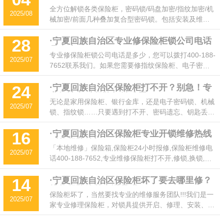
种类型保险箱锁，24小时服务！
话题，教你如何正确处理保险箱钥匙丢失的情况，以及
全方位解锁各类保险柜，密码锁/码盘加密/指纹加密/机
2025/08
找到靠谱的正规备案开锁服务。
械加密/前面几种叠加复合型密码锁。包括安装及维
修，更换锁体锁芯等快捷服务，24小时上门开锁维修，
正规，安全放心!
·宁夏回族自治区专业修保险柜锁公司电话
28
是多少
专业修保险柜锁公司电话是多少，您可以拨打400-188-
2025/07
7652联系我们。如果您需要修指纹保险柜、电子密码
锁保险柜、机械密码锁保险柜，保险柜锁，请随时联系
我们!
·宁夏回族自治区保险柜打不开？别急！专
24
业解决各种保险柜锁难题！
无论是家用保险柜、银行金库，还是电子密码锁、机械
2025/07
锁、指纹锁……只要遇到打不开、密码遗忘、钥匙丢
失、系统故障等问题，我们提供24小时专业保险柜开锁
服务，快速上门电话400-188-7652，无损开启，保障
·宁夏回族自治区保险柜专业开锁维修热线
16
〔修保险箱〕
您的财产安全！
「本地维修」保险箱,保险柜24小时报修,保险柜维修电
2025/07
话400-188-7652,专业维修保险柜打不开,修锁,换锁,已
备案完善的开锁公司,工程师上门服务,收费低,随叫随
到,15分钟即可上门解决!
·宁夏回族自治区保险柜坏了要去哪里修？
14
维修保险箱的电话号码
保险柜坏了，当然要找专业的维修服务团队!!!我们是一
2025/07
家专业修理保险柜，对锁具提供开启、修理、安装、调
换密码、配制钥匙、更换锁芯、电池更换的全方位服务