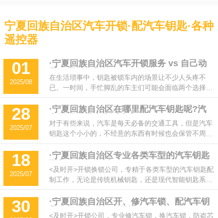
宁夏回族自治区汽车开锁·配汽车钥匙·各种
遥控器
·宁夏回族自治区汽车开锁服务 vs 自己动
01
手，哪种更划算？
在生活琐事中，钥匙被锁车内的场景让不少人头疼不
2025/08
已。一时间，手忙脚乱的车主们可能会面临两个选择：
要么联系专业汽车开锁服务;要么想办法自己动手解决
问题。这两种方法哪种更划算、更省事?今天专业开锁
·宁夏回族自治区在哪里配汽车钥匙呢?汽
28
车开锁公司来告诉大家!
公司师傅就从费用、时间、风险和实用性多个角度，给
对于有些来说，汽车是每天必备的交通工具，但是汽车
2025/07
大家好好分析一番。
钥匙这个小小的，不经意的东西有时候也会保管不周，
那么当我们汽车钥匙丢了怎么办呢?在哪里配汽车钥匙
呢?汽车开锁公司来告诉大家!
·宁夏回族自治区专业各类车型的汽车钥匙
18
配制 [24小时上门服务]
<及时开>开锁换锁公司，专精于各类车型的汽车钥匙配
2025/07
制工作，无论是传统机械钥匙，还是现代智能钥匙系
统，皆在我们的专业范畴之内。无论是新车钥匙丢失、
损坏，或是二手车过户后需要重新匹配，甚至是高端车
·宁夏回族自治区开、修汽车锁、配汽车钥
30
匙——让您“锁”事无忧！
型的复杂电子钥匙编程，我们都能从容应对，确保每一
<及时开>开锁公司，专业修汽车锁，换汽车锁，防盗芯