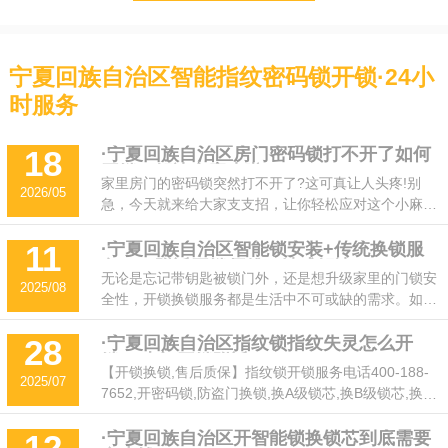
宁夏回族自治区智能指纹密码锁开锁·24小
时服务
·宁夏回族自治区房门密码锁打不开了如何
18
开锁？解决方案来啦！
家里房门的密码锁突然打不开了?这可真让人头疼!别
2026/05
急，今天就来给大家支支招，让你轻松应对这个小麻
烦，恢复正常!快来看看这些小妙招吧～密码锁要是彻
底失灵了，千万别自己瞎琢磨，万一越修越坏可就麻烦
·宁夏回族自治区智能锁安装+传统换锁服
11
务——附近开锁师傅一站式解决
了。直接联系专业的开锁师傅，他们经验丰富，能迅速
无论是忘记带钥匙被锁门外，还是想升级家里的门锁安
2025/08
定位问题，修锁芯或者开锁都是分分钟的事儿。
全性，开锁换锁服务都是生活中不可或缺的需求。如
今，随着智能锁的普及，越来越多的家庭选择安装智能
门锁，但传统的机械锁仍然广泛使用。那么，如何快速
·宁夏回族自治区指纹锁指纹失灵怎么开
28
锁? [上门开锁附近]
找到附近的专业开锁师傅，既能提供传统换锁服务，又
【开锁换锁,售后质保】指纹锁开锁服务电话400-188-
2025/07
能安装智能锁呢?本文及时开公司将为您详细介绍一站
7652,开密码锁,防盗门换锁,换A级锁芯,换B级锁芯,换C
式解决方案。
级锁芯,换指纹锁,锁芯锁体更换,正规开锁修锁公司,价格
透明,24小时上门开锁,随叫随到!
·宁夏回族自治区开智能锁换锁芯到底需要
12