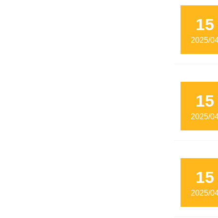
15
2025/0
15
2025/0
15
2025/0