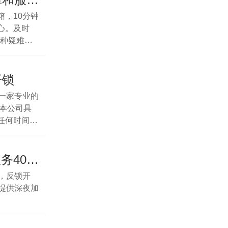
箱，10分钟
心。及时
各种疑难锁
开锁
一家专业的
。本公司具
任何时间提
重庆【防盗门反锁开锁】可深夜加急服务400-188-7652
，反锁开
提供深夜加