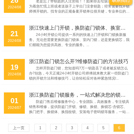
老是忘了带钥匙的人注意啦！！如果你丢垃圾门被锁了；因
为着急忙慌上班或者送孩子上学出门没拿钥匙；经常需要找开锁
2024/08
师傅开锁的。找专业的正规备案开锁单位很关键，专业单位的开
锁师傅素质、技术都有保障。...
浙江快速上门开锁，换防盗门锁体、换室内门锁-含材料、换锁芯-含锁芯服务
21
24小时开锁公司提供一系列的快速上门开锁和门锁换新服
务。无论您需要更换防盗门锁体、室内门锁，还是更换锁芯，我
2024/08
们都能为您提供高效、专业的服务。...
浙江防盗门锁怎么开?维修防盗门的方法技巧
19
怎样开防盗门锁，您知道吗?万一钥匙丢了或者被反锁怎么
办?别急，今天正规24小时开锁公司师傅就来教大家一些防盗门
2024/08
锁的开锁方法和维修技巧，让你轻松应对各种紧急情况!...
浙江换防盗门锁服务，一站式解决您的锁具需求！
01
防盗门售后维修服务中心，专业团队，高效服务，专注锁具
销售和维修，提供防盗门开锁、修锁、换锁、换锁芯-含锁芯、
2024/07
换门把手、换锁体、换指纹锁、安装电子密码锁等服务，一站式
解决您的锁具需求，为您的家居安全保驾护航！...
上一页
1
2
3
4
5
6