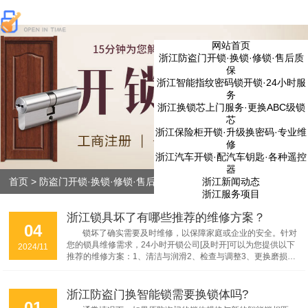
网站首页
浙江防盗门开锁·换锁·修锁·售后质
保
浙江智能指纹密码锁开锁·24小时服
务
浙江换锁芯上门服务·更换ABC级锁
芯
浙江保险柜开锁·升级换密码·专业维
修
浙江汽车开锁·配汽车钥匙·各种遥控
器
浙江新闻动态
首页
>
防盗门开锁·换锁·修锁·售后质保
浙江服务项目
浙江锁具坏了有哪些推荐的维修方案？
04
锁坏了确实需要及时维修，以保障家庭或企业的安全。针对
您的锁具维修需求，24小时开锁公司[及时开]可以为您提供以下
2024/11
推荐的维修方案：1、清洁与润滑2、检查与调整3、更换磨损部
件4、专业锁具维修服务...
浙江防盗门换智能锁需要换锁体吗?
01