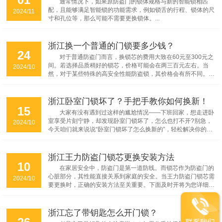
通常情况下，如果原防盗门的锁体规格与新的智能锁相匹
配，且能够满足智能锁的功能需求，例如锁舌的行程、锁体的尺
2024/11
寸和孔位等，那么可能不需要更换锁体。...
浙江换一个普通的门锁要多少钱？
24
对于普通防盗门而言，换锁芯的费用大致在60元至300元之
间。若选择品质稍好的锁芯，价格可能会在两三百元左右。当
2024/10
然，对于某些特殊的高安全性能防盗锁，其价格会有所不同。如
果消费者自行购买锁芯并请师傅安装，锁芯本身可能仅需几十
元，但加上安装费用，总费用可能会达到几百元。...
浙江卧室门锁坏了？手把手教你如何换新！
15
大家有没有遇到过这样的尴尬情况——下班回家，想走进卧
室享受片刻宁静，却发现卧室门锁坏了，怎么也打不开?别急，
2024/10
今天咱们就来说说“卧室门锁坏了怎么换新的”，轻松解决你的烦
恼!...
浙江王力防盗门锁芯更换安装方法
10
在家居安全中，防盗门是第一道防线。而锁芯作为防盗门的
心脏部分，其性能直接关系到家庭的安全。当王力防盗门锁芯需
2024/10
要更换时，正确的安装方法至关重要。下面及时开将为您详细介
绍王力防盗门锁芯的更换安装步骤，帮助您轻松完成换锁工
作。...
浙江忘了带钥匙怎么开门锁？
26